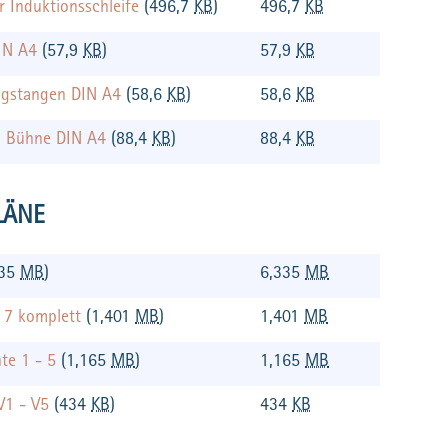
r Induktionsschleife
(496,7
KB
)
496,7
KB
DIN A4
(57,9
KB
)
57,9
KB
ugstangen DIN A4
(58,6
KB
)
58,6
KB
n Bühne DIN A4
(88,4
KB
)
88,4
KB
LÄNE
335
MB
)
6,335
MB
- 7 komplett
(1,401
MB
)
1,401
MB
nte 1 - 5
(1,165
MB
)
1,165
MB
 V1 - V5
(434
KB
)
434
KB