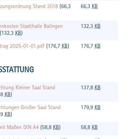
tzungsordnung Stand 2018
(66,3
66,3
KB
nkosten Stadthalle Balingen
132,3
KB
(132,3
KB
)
ntrag 2025-01-01.pdf
(176,7
KB
)
176,7
KB
SSTATTUNG
chtung Kleiner Saal Stand
137,8
KB
,8
KB
)
ichtungen Großer Saal Stand
179,9
KB
,9
KB
)
mit Maßen DIN A4
(58,8
KB
)
58,8
KB