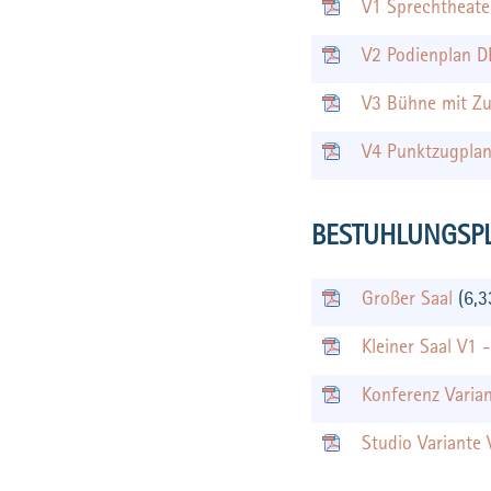
V1 Sprechtheate
V2 Podienplan 
V3 Bühne mit Z
V4 Punktzugpla
BESTUHLUNGSP
Großer Saal
(6,
Kleiner Saal V1 
Konferenz Varia
Studio Variante