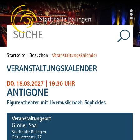
Startseite
|
Besuchen
|
Veranstaltungskalender
VERANSTALTUNGSKALENDER
DO
, 18.03.2027
|
19:30 UHR
ANTIGONE
Figurentheater mit Livemusik nach Sophokles
Veranstaltungsort
Großer Saal
Stadthalle Balingen
Charlottenstr. 27