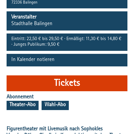
72336
Balingen
Veranstalter
Stadthalle Balingen
Eintritt:
22,50 € bis 29,50 € · Ermäßigt: 11,30 € bis 14,80 €
· Junges Publikum: 9,50 €
In Kalender notieren
Tickets
Abonnement
Theater-Abo
Wahl-Abo
Figurentheater mit Livemusik nach Sophokles