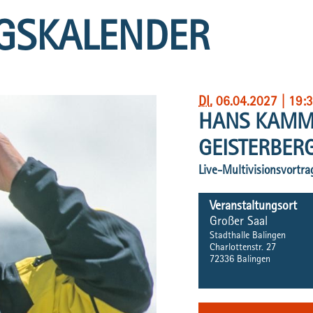
GSKALENDER
DI
, 06.04.2027
|
19:
HANS KAMM
GEISTERBER
Live-Multivisionsvort
Veranstaltungsort
Großer Saal
Stadthalle Balingen
Charlottenstr. 27
72336
Balingen