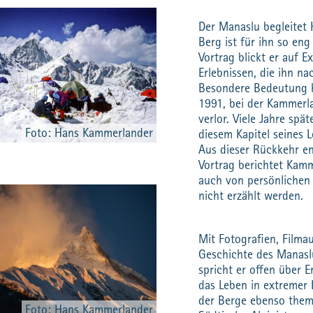
Der Manaslu begleitet 
Berg ist für ihn so en
Vortrag blickt er auf 
Erlebnissen, die ihn na
Besondere Bedeutung ha
1991, bei der Kammerl
verlor. Viele Jahre spä
Foto: Hans Kammerlander
diesem Kapitel seines 
Aus dieser Rückkehr en
Vortrag berichtet Kam
auch von persönlichen 
nicht erzählt werden.
Mit Fotografien, Film
Geschichte des Manaslu
spricht er offen über 
das Leben in extremer H
der Berge ebenso thema
Foto: Hans Kammerlander