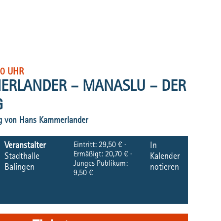
30 UHR
ERLANDER – MANASLU – DER
G
rag von Hans Kammerlander
Eintritt:
29,50 € ·
Veranstalter
In
Ermäßigt: 20,70 € ·
Stadthalle
Kalender
Junges Publikum:
Balingen
notieren
9,50 €