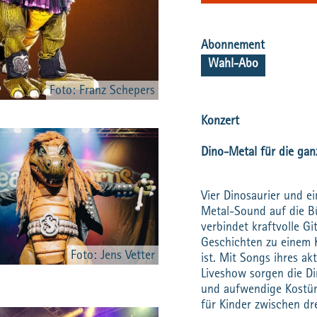
Abonnement
Wahl-Abo
Foto: Franz Schepers
Konzert
Dino-Metal für die gan
Vier Dinosaurier und 
Metal-Sound auf die Bü
verbindet kraftvolle G
Geschichten zu einem 
Foto: Jens Vetter
ist. Mit Songs ihres a
Liveshow sorgen die Di
und aufwendige Kostüm
für Kinder zwischen dre