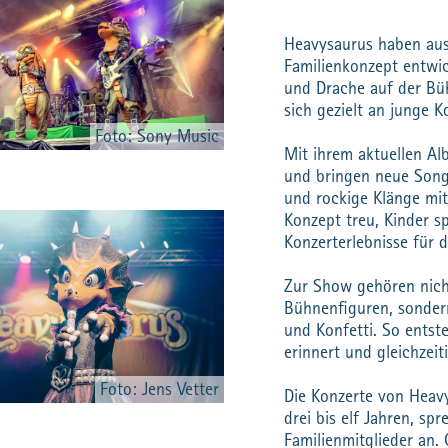
Heavysaurus haben aus
Familienkonzept entwic
und Drache auf der Bü
sich gezielt an junge K
Foto: Sony Music
Mit ihrem aktuellen A
und bringen neue Song
und rockige Klänge mit
Konzept treu, Kinder s
Konzerterlebnisse für d
Zur Show gehören nicht
Bühnenfiguren, sondern
und Konfetti. So entst
erinnert und gleichzeit
Foto: Jens Vetter
Die Konzerte von Heavy
drei bis elf Jahren, s
Familienmitglieder an