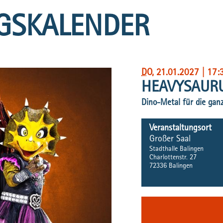
GSKALENDER
DO
, 21.01.2027
|
17:
HEAVYSAURU
Dino-Metal für die gan
Veranstaltungsort
Großer Saal
Stadthalle Balingen
Charlottenstr. 27
72336
Balingen