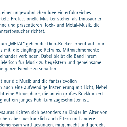
 einer ungewöhnlichen Idee ein erfolgreiches
kelt: Professionelle Musiker stehen als Dinosaurier
hne und präsentieren Rock- und Metal-Musik, die
onzertbesucher richtet.
lbum „METAL“ gehen die Dino-Rocker erneut auf Tour
s mit, die eingängige Refrains, Mitmachmomente
einander verbinden. Dabei bleibt die Band ihrem
pielerisch für Musik zu begeistern und gemeinsame
ie ganze Familie zu schaffen.
 nur die Musik und die fantasievollen
 auch eine aufwendige Inszenierung mit Licht, Nebel
eht eine Atmosphäre, die an ein großes Rockkonzert
ig auf ein junges Publikum zugeschnitten ist.
saurus richten sich besonders an Kinder im Alter von
prechen aber ausdrücklich auch Eltern und andere
. Gemeinsam wird gesungen, mitgemacht und gerockt