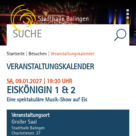
Startseite
|
Besuchen
|
Veranstaltungskalender
VERANSTALTUNGSKALENDER
SA
, 09.01.2027
|
19:30 UHR
EISKÖNIGIN 1 & 2
Eine spektakuläre Musik-Show auf Eis
Veranstaltungsort
Großer Saal
Stadthalle Balingen
Charlottenstr. 27