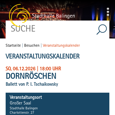
Startseite
|
Besuchen
|
Veranstaltungskalender
VERANSTALTUNGSKALENDER
SO
, 06.12.2026
|
18:00 UHR
DORNRÖSCHEN
Ballett von P. I. Tschaikowsky
Veranstaltungsort
Großer Saal
Stadthalle Balingen
Charlottenstr. 27