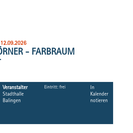
, 12.09.2026
ÖRNER - FARBRAUM
T
Eintritt:
frei
Veranstalter
In
Stadthalle
Kalender
Balingen
notieren