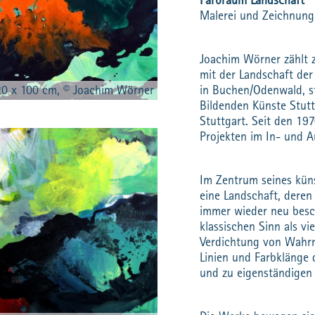
Farbraum Landschaft
Malerei und Zeichnung
Joachim Wörner zählt z
mit der Landschaft de
120 x 100 cm, © Joachim Wörner
in Buchen/Odenwald, st
Bildenden Künste Stutt
Stuttgart. Seit den 19
Projekten im In- und A
Im Zentrum seines küns
eine Landschaft, deren 
immer wieder neu besch
klassischen Sinn als v
Verdichtung von Wahrn
Linien und Farbklänge 
und zu eigenständigen 