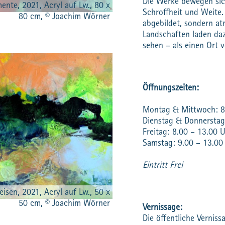
Die Werke bewegen sic
ente, 2021, Acryl auf Lw., 80 x
Schroffheit und Weite.
80 cm, © Joachim Wörner
abgebildet, sondern at
Landschaften laden da
sehen – als einen Ort 
Öffnungszeiten:
Montag & Mittwoch: 8
Dienstag & Donnerstag
Freitag: 8.00 – 13.00 
Samstag: 9.00 – 13.00
Eintritt Frei
eisen, 2021, Acryl auf Lw., 50 x
50 cm, © Joachim Wörner
Vernissage:
Die öffentliche Vernis