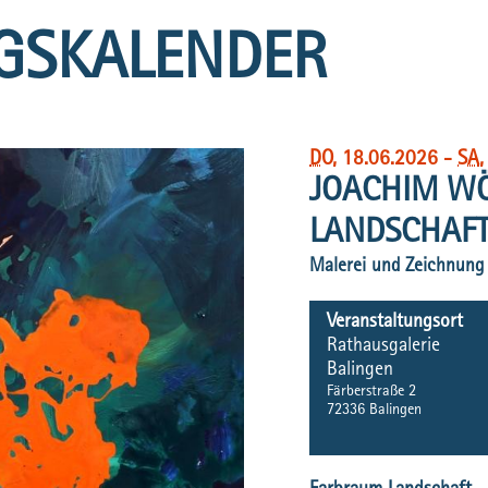
GSKALENDER
DO
, 18.06.2026
-
SA
JOACHIM W
LANDSCHAF
Malerei und Zeichnung
Veranstaltungsort
Rathausgalerie
Balingen
Färberstraße 2
72336
Balingen