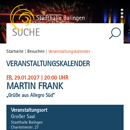
Startseite
|
Besuchen
|
Veranstaltungskalender
VERANSTALTUNGSKALENDER
FR
, 29.01.2027
|
20:00 UHR
MARTIN FRANK
„Grüße aus Allegro Süd“
Veranstaltungsort
Großer Saal
Stadthalle Balingen
Charlottenstr. 27