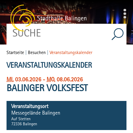
Startseite
|
Besuchen
|
Veranstaltungskalender
VERANSTALTUNGSKALENDER
MI
, 03.06.2026
-
MO
, 08.06.2026
BALINGER VOLKSFEST
Veranstaltungsort
Messegelände Balingen
Auf Stetten
72336
Balingen