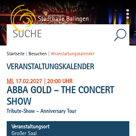
Startseite
|
Besuchen
|
Veranstaltungskalender
VERANSTALTUNGSKALENDER
MI
, 17.02.2027
|
20:00 UHR
ABBA GOLD – THE CONCERT
SHOW
Tribute-Show – Anniversary Tour
Veranstaltungsort
Großer Saal