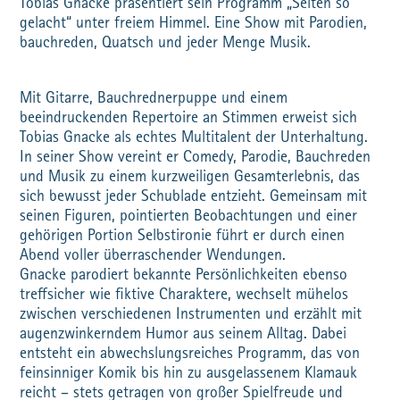
Tobias Gnacke präsentiert sein Programm „Selten so
gelacht“ unter freiem Himmel. Eine Show mit Parodien,
bauchreden, Quatsch und jeder Menge Musik.
Mit Gitarre, Bauchrednerpuppe und einem
beeindruckenden Repertoire an Stimmen erweist sich
Tobias Gnacke als echtes Multitalent der Unterhaltung.
In seiner Show vereint er Comedy, Parodie, Bauchreden
und Musik zu einem kurzweiligen Gesamterlebnis, das
sich bewusst jeder Schublade entzieht. Gemeinsam mit
seinen Figuren, pointierten Beobachtungen und einer
gehörigen Portion Selbstironie führt er durch einen
Abend voller überraschender Wendungen.
Gnacke parodiert bekannte Persönlichkeiten ebenso
treffsicher wie fiktive Charaktere, wechselt mühelos
zwischen verschiedenen Instrumenten und erzählt mit
augenzwinkerndem Humor aus seinem Alltag. Dabei
entsteht ein abwechslungsreiches Programm, das von
feinsinniger Komik bis hin zu ausgelassenem Klamauk
reicht – stets getragen von großer Spielfreude und