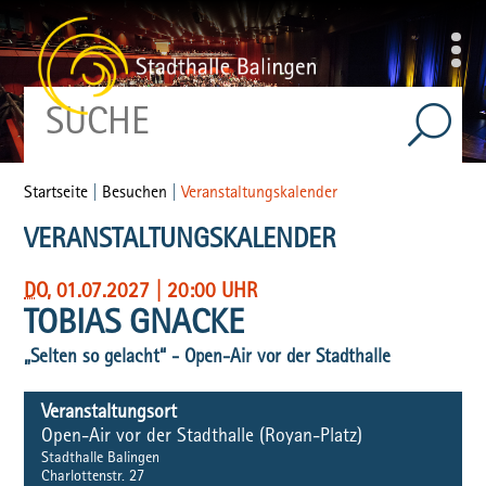
Startseite
|
Besuchen
|
Veranstaltungskalender
VERANSTALTUNGSKALENDER
DO
, 01.07.2027
|
20:00 UHR
TOBIAS GNACKE
„Selten so gelacht“ - Open-Air vor der Stadthalle
Veranstaltungsort
Open-Air vor der Stadthalle (Royan-Platz)
Stadthalle Balingen
Charlottenstr. 27