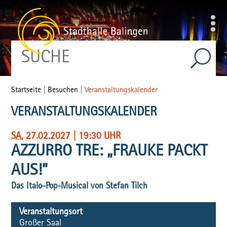
Startseite
|
Besuchen
|
Veranstaltungskalender
VERANSTALTUNGSKALENDER
SA
, 27.02.2027
|
19:30 UHR
AZZURRO TRE: „FRAUKE PACKT
AUS!”
Das Italo-Pop-Musical von Stefan Tilch
Veranstaltungsort
Großer Saal