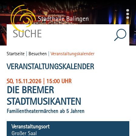
Startseite
|
Besuchen
|
Veranstaltungskalender
VERANSTALTUNGSKALENDER
SO
, 15.11.2026
|
15:00 UHR
DIE BREMER
STADTMUSIKANTEN
Familientheatermärchen ab 5 Jahren
Veranstaltungsort
Großer Saal