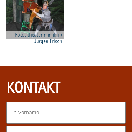
Foto: theater mimikri /
Jürgen Frisch
KONTAKT