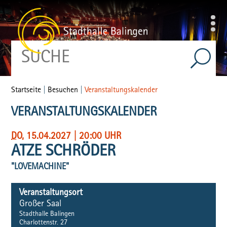
Startseite
|
Besuchen
|
Veranstaltungskalender
VERANSTALTUNGSKALENDER
DO
, 15.04.2027
|
20:00 UHR
ATZE SCHRÖDER
"LOVEMACHINE"
Veranstaltungsort
Großer Saal
Stadthalle Balingen
Charlottenstr. 27