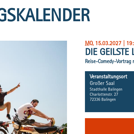
GSKALENDER
MO
, 15.03.2027
|
19
DIE GEILSTE
Reise-Comedy-Vortrag 
Veranstaltungsort
Großer Saal
Stadthalle Balingen
Charlottenstr. 27
72336
Balingen