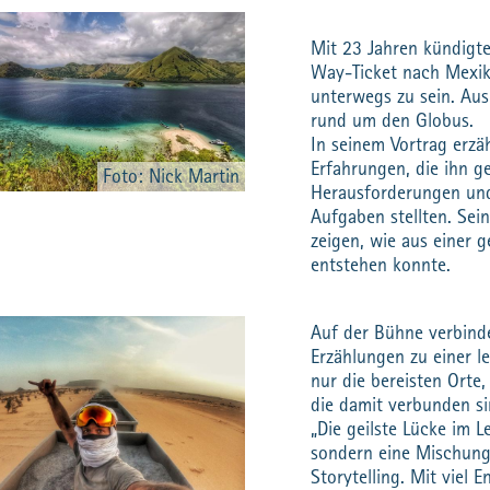
Mit 23 Jahren kündigt
Way-Ticket nach Mexiko
unterwegs zu sein. Aus
rund um den Globus.
In seinem Vortrag erzä
Erfahrungen, die ihn g
Foto: Nick Martin
Herausforderungen und
Aufgaben stellten. Sei
zeigen, wie aus einer 
entstehen konnte.
Auf der Bühne verbinde
Erzählungen zu einer l
nur die bereisten Orte
die damit verbunden si
„Die geilste Lücke im L
sondern eine Mischung
Storytelling. Mit viel