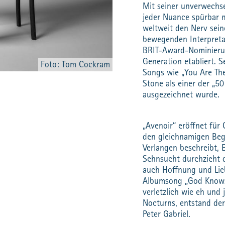
Mit seiner unverwechs
jeder Nuance spürbar m
weltweit den Nerv sei
bewegenden Interpreta
BRIT-Award-Nominierung
Generation etabliert. 
Foto: Tom Cockram
Songs wie „You Are The
Stone als einer der „5
ausgezeichnet wurde.
„Avenoir“ eröffnet für
den gleichnamigen Begr
Verlangen beschreibt, 
Sehnsucht durchzieht d
auch Hoffnung und Lie
Albumsong „God Knows“
verletzlich wie eh und
Nocturns, entstand der
Peter Gabriel.