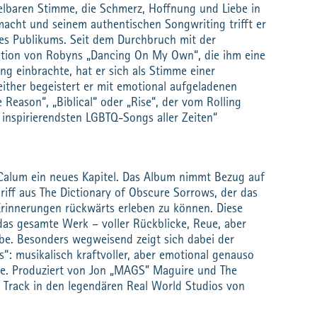
elbaren Stimme, die Schmerz, Hoffnung und Liebe in
acht und seinem authentischen Songwriting trifft er
nes Publikums. Seit dem Durchbruch mit der
tion von Robyns „Dancing On My Own“, die ihm eine
 einbrachte, hat er sich als Stimme einer
Seither begeistert er mit emotional aufgeladenen
 Reason“, „Biblical“ oder „Rise“, der vom Rolling
0 inspirierendsten LGBTQ-Songs aller Zeiten“
 Calum ein neues Kapitel. Das Album nimmt Bezug auf
iff aus The Dictionary of Obscure Sorrows, der das
Erinnerungen rückwärts erleben zu können. Diese
as gesamte Werk – voller Rückblicke, Reue, aber
be. Besonders wegweisend zeigt sich dabei der
: musikalisch kraftvoller, aber emotional genauso
 je. Produziert von Jon „MAGS” Maguire und The
 Track in den legendären Real World Studios von