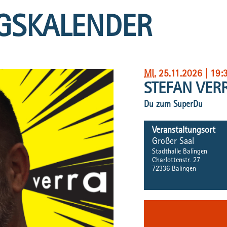
GSKALENDER
MI
, 25.11.2026
|
19:
STEFAN VER
Du zum SuperDu
Veranstaltungsort
Großer Saal
Stadthalle Balingen
Charlottenstr. 27
72336
Balingen