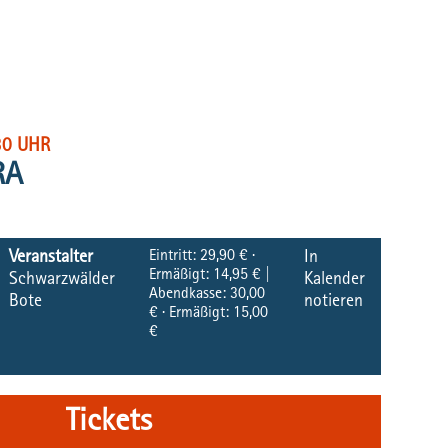
30 UHR
RA
Eintritt:
29,90 € ·
Veranstalter
In
Ermäßigt: 14,95 € |
Schwarzwälder
Kalender
Abendkasse: 30,00
Bote
notieren
€ · Ermäßigt: 15,00
€
Tickets