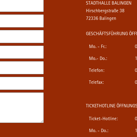
STADTHALLE BALINGEN
Hirschbergstraße 38
72336 Balingen
GESCHÄFTSFÜHRUNG ÖFF
Mo. - Fr.:
0
Mo.- Do.:
1
Telefon:
0
Telefax:
0
TICKETHOTLINE ÖFFNUNGS
Ticket-Hotline:
0
Mo. - Do.:
1