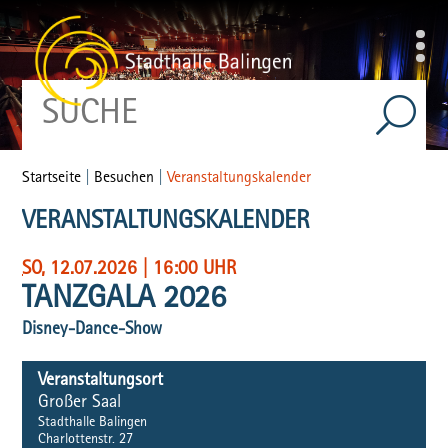
Startseite
|
Besuchen
|
Veranstaltungskalender
VERANSTALTUNGSKALENDER
SO
, 12.07.2026
|
16:00 UHR
TANZGALA 2026
Disney-Dance-Show
Veranstaltungsort
Großer Saal
Stadthalle Balingen
Charlottenstr. 27