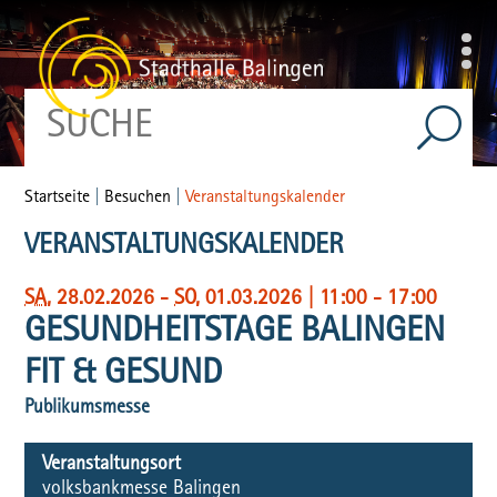
Startseite
|
Besuchen
|
Veranstaltungskalender
VERANSTALTUNGSKALENDER
SA
, 28.02.2026
-
SO
, 01.03.2026
|
11:00 - 17:00
GESUNDHEITSTAGE BALINGEN
FIT & GESUND
Publikumsmesse
Veranstaltungsort
volksbankmesse Balingen