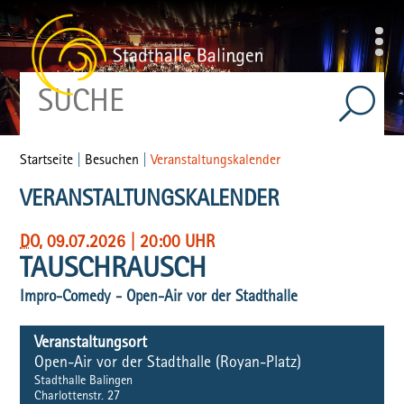
Startseite
|
Besuchen
|
Veranstaltungskalender
VERANSTALTUNGSKALENDER
DO
, 09.07.2026
|
20:00 UHR
TAUSCHRAUSCH
Impro-Comedy - Open-Air vor der Stadthalle
Veranstaltungsort
Open-Air vor der Stadthalle (Royan-Platz)
Stadthalle Balingen
Charlottenstr. 27