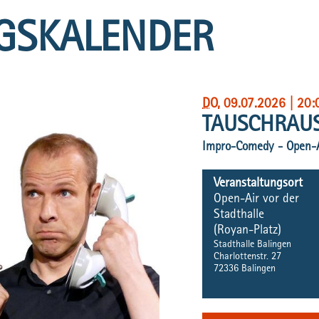
GSKALENDER
DO
, 09.07.2026
|
20:
TAUSCHRAU
Impro-Comedy - Open-Ai
Veranstaltungsort
Open-Air vor der
Stadthalle
(Royan-Platz)
Stadthalle Balingen
Charlottenstr. 27
72336
Balingen